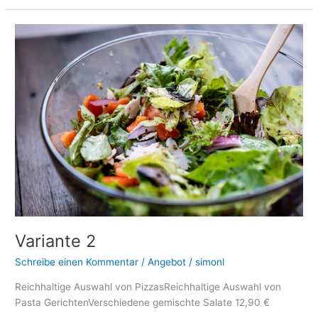
Variante
2
Variante 2
Schreibe einen Kommentar
/
Angebot
/
simonl
Reichhaltige Auswahl von PizzasReichhaltige Auswahl von
Pasta GerichtenVerschiedene gemischte Salate 12,90 €