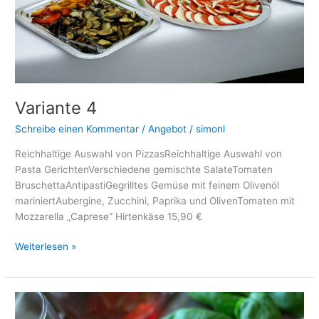
Variante 4
Schreibe einen Kommentar
/
Angebot
/
simonl
Reichhaltige Auswahl von PizzasReichhaltige Auswahl von
Pasta GerichtenVerschiedene gemischte SalateTomaten
BruschettaAntipastiGegrilltes Gemüse mit feinem Olivenöl
mariniertAubergine, Zucchini, Paprika und OlivenTomaten mit
Mozzarella „Caprese“ Hirtenkäse 15,90 €
Weiterlesen »
Variante
3